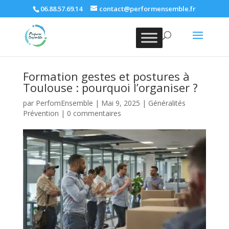
06.88.57.69.14
contact@performensemble.fr
Formation gestes et postures à
Toulouse : pourquoi l’organiser ?
par
PerfomEnsemble
|
Mai 9, 2025
|
Généralités
Prévention
|
0 commentaires