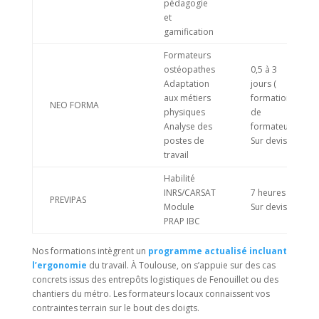
pédagogie
et
gamification
Formateurs
ostéopathes
0,5 à 3
Adaptation
jours (
aux métiers
formation
NEO FORMA
physiques
de
Analyse des
formateurs)
postes de
Sur devis
travail
Habilité
INRS/CARSAT
7 heures
PREVIPAS
Module
Sur devis
PRAP IBC
Nos formations intègrent un
programme actualisé incluant
l’ergonomie
du travail. À Toulouse, on s’appuie sur des cas
concrets issus des entrepôts logistiques de Fenouillet ou des
chantiers du métro. Les formateurs locaux connaissent vos
contraintes terrain sur le bout des doigts.