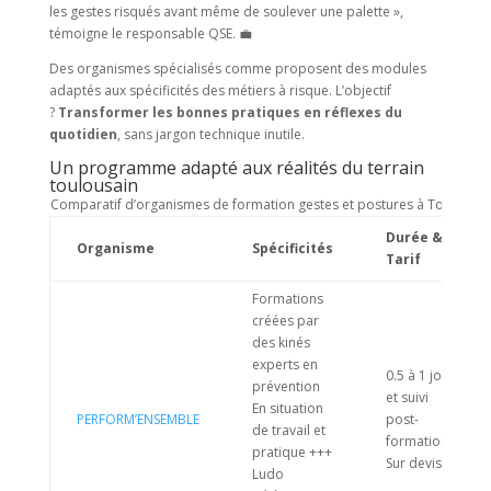
les gestes risqués avant même de soulever une palette »,
témoigne le responsable QSE. 💼
Des organismes spécialisés comme proposent des modules
adaptés aux spécificités des métiers à risque. L’objectif
?
Transformer les bonnes pratiques en réflexes du
quotidien
, sans jargon technique inutile.
Un programme adapté aux réalités du terrain
toulousain
Comparatif d’organismes de formation gestes et postures à Toulouse
Durée &
Organisme
Spécificités
Tarif
Formations
créées par
des kinés
experts en
0.5 à 1 jour
prévention
et suivi
En situation
PERFORM’ENSEMBLE
post-
de travail et
formation
pratique +++
Sur devis
Ludo