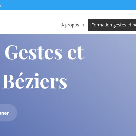
r
A propos
Formation gestes et p
Gestes et
 Béziers
oner