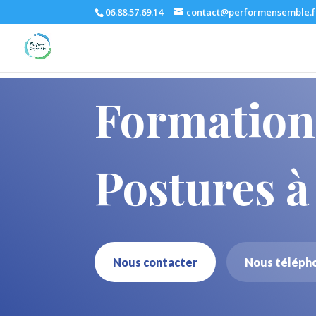
06.88.57.69.14
contact@performensemble.f
Formation 
Postures à
Nous contacter
Nous téléph