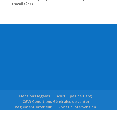
travail sûres
Mentions légales
#1816 (pas de titre)
CGV( Conditions Générales de vente)
Règlement intérieur
Zones d’intervention
Blog
Plan du site