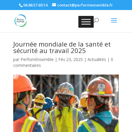
06.88.57.69.14
contact@performensemble.fr
Journée mondiale de la santé et
sécurité au travail 2025
par
PerfomEnsemble
|
Fév 23, 2025
|
Actualités
|
0
commentaires