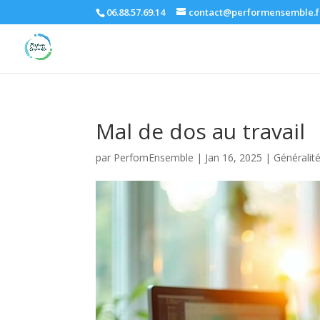
06.88.57.69.14
contact@performensemble.f
Mal de dos au travail
par
PerfomEnsemble
|
Jan 16, 2025
|
Généralit