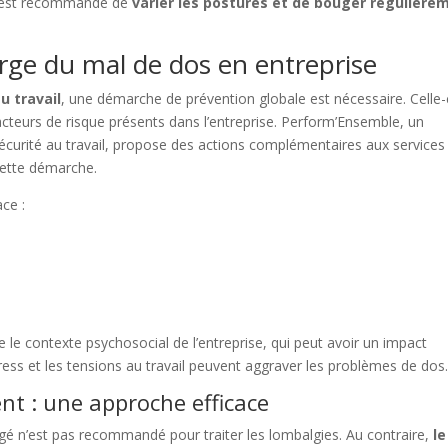
 il est recommandé de
varier les postures et de bouger régulière
arge du mal de dos en entreprise
u travail
, une démarche de prévention globale est nécessaire. Celle-
facteurs de risque présents dans l’entreprise. Perform’Ensemble, un
écurité au travail, propose des actions complémentaires aux services
 cette démarche.
ace :
le contexte psychosocial de l’entreprise, qui peut avoir un impact
stress et les tensions au travail peuvent aggraver les problèmes de dos
t : une approche efficace
gé n’est pas recommandé pour traiter les lombalgies. Au contraire,
le