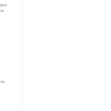
ajeur
ise
 les