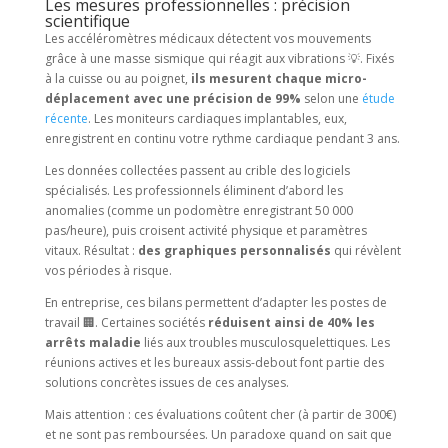
Les mesures professionnelles : précision
scientifique
Les accéléromètres médicaux détectent vos mouvements
grâce à une masse sismique qui réagit aux vibrations 💡. Fixés
à la cuisse ou au poignet,
ils mesurent chaque micro-
déplacement avec une précision de 99%
selon une
étude
récente
. Les moniteurs cardiaques implantables, eux,
enregistrent en continu votre rythme cardiaque pendant 3 ans.
Les données collectées passent au crible des logiciels
spécialisés. Les professionnels éliminent d’abord les
anomalies (comme un podomètre enregistrant 50 000
pas/heure), puis croisent activité physique et paramètres
vitaux. Résultat :
des graphiques personnalisés
qui révèlent
vos périodes à risque.
En entreprise, ces bilans permettent d’adapter les postes de
travail 🏢. Certaines sociétés
réduisent ainsi de 40% les
arrêts maladie
liés aux troubles musculosquelettiques. Les
réunions actives et les bureaux assis-debout font partie des
solutions concrètes issues de ces analyses.
Mais attention : ces évaluations coûtent cher (à partir de 300€)
et ne sont pas remboursées. Un paradoxe quand on sait que