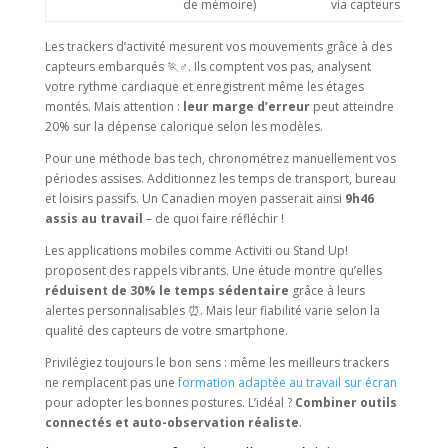
de mémoire)
via capteurs
Les trackers d’activité mesurent vos mouvements grâce à des
capteurs embarqués 🏃♂️. Ils comptent vos pas, analysent
votre rythme cardiaque et enregistrent même les étages
montés. Mais attention :
leur marge d’erreur
peut atteindre
20% sur la dépense calorique selon les modèles.
Pour une méthode bas tech, chronométrez manuellement vos
périodes assises. Additionnez les temps de transport, bureau
et loisirs passifs. Un Canadien moyen passerait ainsi
9h46
assis au travail
– de quoi faire réfléchir !
Les applications mobiles comme Activiti ou Stand Up!
proposent des rappels vibrants. Une étude montre qu’elles
réduisent de 30% le temps sédentaire
grâce à leurs
alertes personnalisables ⏰. Mais leur fiabilité varie selon la
qualité des capteurs de votre smartphone.
Privilégiez toujours le bon sens : même les meilleurs trackers
ne remplacent pas une
formation adaptée au travail sur écran
pour adopter les bonnes postures. L’idéal ?
Combiner outils
connectés et auto-observation réaliste
.