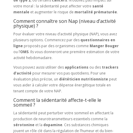
de type 2
, ou certains
cancers
. N’oubliez pas l’impact sur
votre moral : la sédentarité peut affecter votre
santé
mentale
et augmenter le risque de
mortalité prématurée
.
Comment connaître son Nap (niveau d’activité
physique) ?
Pour évaluer votre niveau d’activité physique (NAP), vous avez
plusieurs options. Commencez par des
questionnaires en
ligne
proposés par des organismes comme
Manger Bouger
ou l’
OMS
. Ils vous donneront une première estimation de votre
activité hebdomadaire.
Vous pouvez aussi utiliser des
applications
ou des
trackers
d’activité
pour mesurer vos pas quotidiens. Pour une
évaluation plus précise, un
diététicien nutritionniste
peut
vous aider à calculer votre dépense énergétique totale en
tenant compte de votre NAP.
Comment la sédentarité affecte-t-elle le
sommeil ?
La sédentarité peut perturber votre sommeil en affectant la
production de neurotransmetteurs essentiels comme la
sérotonine
et la
dopamine
. Ces substances chimiques
jouent un rôle clé dans la régulation de l’humeur et du bien-