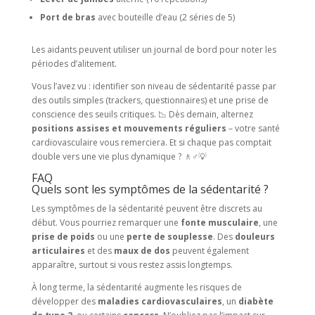
Port de bras
avec bouteille d’eau (2 séries de 5)
Les aidants peuvent utiliser un journal de bord pour noter les
périodes d’alitement.
Vous l’avez vu : identifier son niveau de sédentarité passe par
des outils simples (trackers, questionnaires) et une prise de
conscience des seuils critiques. 📉 Dès demain, alternez
positions assises et mouvements réguliers
– votre santé
cardiovasculaire vous remerciera. Et si chaque pas comptait
double vers une vie plus dynamique ? 🚶♂️💡
FAQ
Quels sont les symptômes de la sédentarité ?
Les symptômes de la sédentarité peuvent être discrets au
début. Vous pourriez remarquer une
fonte musculaire
, une
prise de poids
ou une
perte de souplesse
. Des
douleurs
articulaires
et des
maux de dos
peuvent également
apparaître, surtout si vous restez assis longtemps.
À long terme, la sédentarité augmente les risques de
développer des
maladies cardiovasculaires
, un
diabète