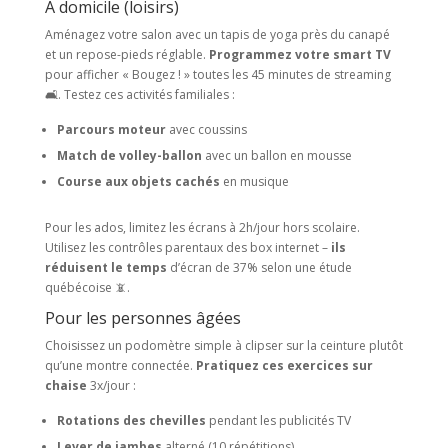
À domicile (loisirs)
Aménagez votre salon avec un tapis de yoga près du canapé
et un repose-pieds réglable.
Programmez votre smart TV
pour afficher « Bougez ! » toutes les 45 minutes de streaming
🛋️. Testez ces activités familiales :
Parcours moteur
avec coussins
Match de volley-ballon
avec un ballon en mousse
Course aux objets cachés
en musique
Pour les ados, limitez les écrans à 2h/jour hors scolaire.
Utilisez les contrôles parentaux des box internet –
ils
réduisent le temps
d’écran de 37% selon une étude
québécoise 📵.
Pour les personnes âgées
Choisissez un podomètre simple à clipser sur la ceinture plutôt
qu’une montre connectée.
Pratiquez ces exercices sur
chaise
3x/jour :
Rotations des chevilles
pendant les publicités TV
Lever de jambes
alterné (10 répétitions)