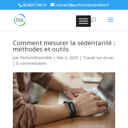
06.88.57.69.14
contact@performensemble.fr
Comment mesurer la sédentarité :
méthodes et outils
par
PerfomEnsemble
|
Mai 3, 2025
|
Travail sur écran
|
0 commentaires