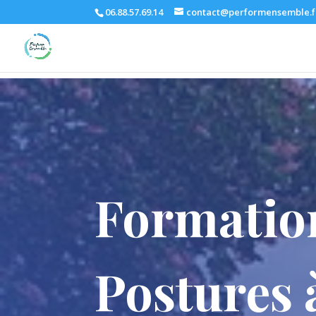
06.88.57.69.14
contact@performensemble.f
Formation
Postures 