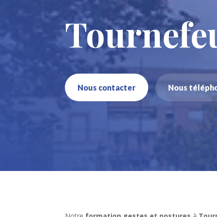
Tournefeu
Nous contacter
Nous téléph
Notre
formation gestes et postures
à
Tour